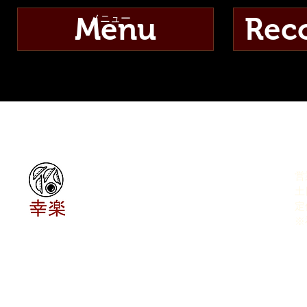
Menu
​メニュー
Rec
ADDRESS
O
千葉県山武郡横芝光町
営
芝崎2277－1
​
​
​
©2017 by Kouraku Noodles HP. creat